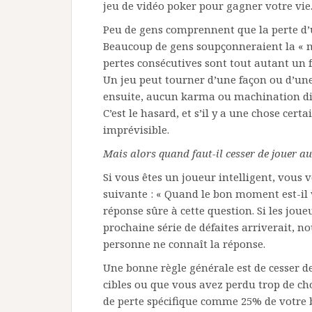
jeu de vidéo poker pour gagner votre vie
Peu de gens comprennent que la perte d’u
Beaucoup de gens soupçonneraient la « ma
pertes consécutives sont tout autant un f
Un jeu peut tourner d’une façon ou d’une 
ensuite, aucun karma ou machination div
C’est le hasard, et s’il y a une chose certa
imprévisible.
Mais alors quand faut-il cesser de jouer a
Si vous êtes un joueur intelligent, vous 
suivante : « Quand le bon moment est-il ve
réponse sûre à cette question. Si les jo
prochaine série de défaites arriverait, n
personne ne connaît la réponse.
Une bonne règle générale est de cesser d
cibles ou que vous avez perdu trop de cho
de perte spécifique comme 25% de votre 