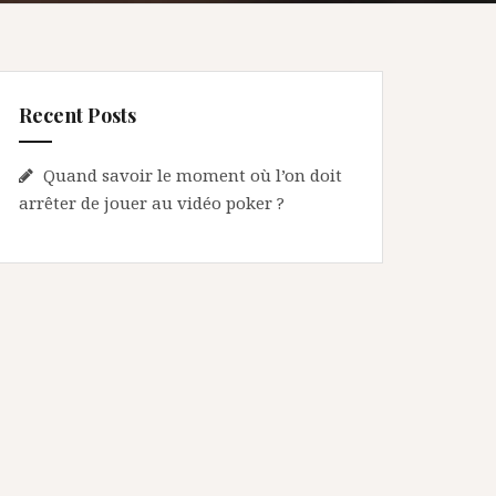
Recent Posts
Quand savoir le moment où l’on doit
arrêter de jouer au vidéo poker ?